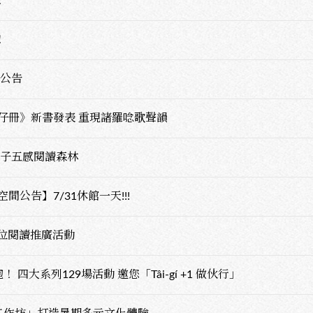
！
！
車公告
仔冊》新書發表 重現諸羅唸歌聲韻
親子五感閱讀森林
公告】7/31休館一天!!!
位閱讀推廣活動
四大系列129場活動 邀您「Tâi-gí +1 做伙行」