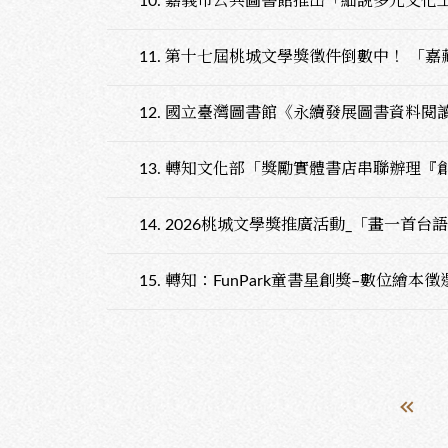
10.
嘉義市公共圖書館推出「細說多元文化
11.
第十七屆桃城文學獎徵件倒數中！ 「嘉
12.
國立臺灣圖書館《永續發展圖書資料閱
13.
轉知文化部「獎勵實體書店串聯辦理『創
14.
2026桃城文學獎推廣活動_「畫一首台
15.
轉知：FunPark童書星創獎–數位繪本