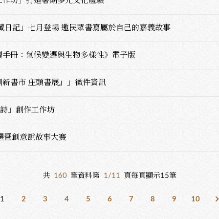
工作坊」打造暑期多元文化體驗
藏日記」七月登場 邀民眾書寫屬於自己的嘉義故事
讀手冊：氣候變遷與生物多樣性》電子版
新書市 庄頭書展』」徵件資訊
語詩」創作工作坊
徵選暨創意說故事大賽
共
160
筆資料第
1/11
頁每頁顯示15筆
1
2
3
4
5
6
7
8
9
10