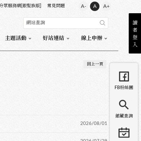
分眾服務網[銀髮族版]
常見問題
A-
A
A+
讀
者
登
主題活動
好站連結
線上申辦
入
回上一頁
FB粉絲團
館藏查詢
2026/08/01