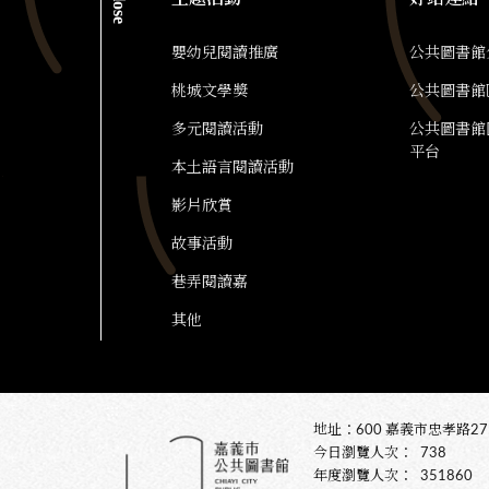
close
嬰幼兒閱讀推廣
公共圖書館
桃城文學獎
公共圖書館
多元閱讀活動
公共圖書館
平台
本土語言閱讀活動
影片欣賞
故事活動
巷弄閱讀嘉
其他
:::
地址：600 嘉義市忠孝路275號
今日瀏覽人次：
738
年度瀏覽人次：
351860