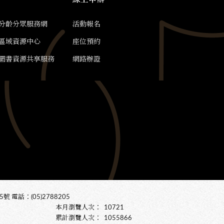
分齡分眾服務網
活動報名
區域資源中心
座位預約
圖書資源共享服務
網路辦證
 電話：(05)2788205
本月瀏覽人次：
10721
累計瀏覽人次：
1055866