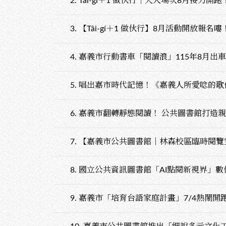
2.
Tâi-gí＋1 做伙行｜大人場次8月接力開跑
3.
【Tâi-gí＋1 做伙行】8月活動開放報名嘍
4.
嘉義市行動書車「閱讀浪」115年8月出
5.
唱出嘉市時代記憶！《嘉義人所愛唸的歌
6.
嘉義市翻轉靜態閱讀！ 公共圖書館打造
7.
【嘉義市公共圖書館｜林森校區臨時閱覽空間
8.
國立公共資訊圖書館「AI點閱新視界」數
9.
嘉義市「培育台語家庭計畫」7/4熱鬧開跑！ 