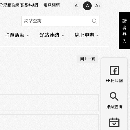
分眾服務網[銀髮族版]
常見問題
A-
A
A+
讀
者
登
主題活動
好站連結
線上申辦
入
回上一頁
FB粉絲團
館藏查詢