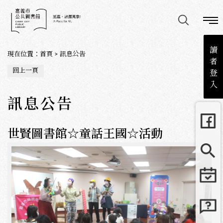
讀
現在位置
：
首頁
>
訊息公告
者
回上一頁
登
入
訊息公告
世賢圖書館☆童話王國☆活動