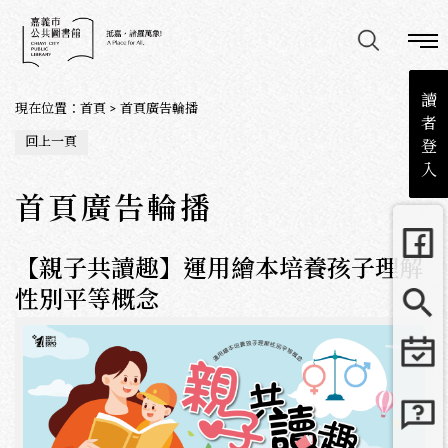
讀
現在位置
：
首頁
>
首頁廣告輪播
者
回上一頁
登
入
首頁廣告輪播
【親子共讀趣】運用繪本培養孩子理解
性別平等概念