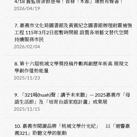
4/18 舊監宿舍群登場！首發「木都」環教有聲書！
2026/04/19
7.
嘉義市文化局圖書館及黃賓紀念圖書館辦理耐震補強
工程 115年3月2日起暫時閉館 設置各項藝文替代空間
持續服務市民
2026/02/04
8.
第十六屆桃城文學獎投稿件數再創歷年新高 展現文
學創作蓬勃能量
2025/11/23
9.
「321喝(huah)聲：講予未來聽」─ 2025嘉義市「母
語生活節」及「培育台語家庭計畫」成果展
2025/11/15
10.
嘉義市閱讀品牌「桃城文學什光紀」 以「迴響嘉
義321」聆聽文學的脈動