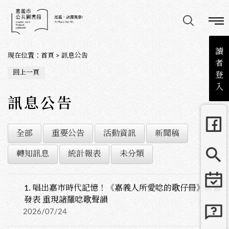
讀
現在位置
：
首頁
>
訊息公告
者
回上一頁
登
入
訊息公告
全部
重要公告
活動資訊
新聞稿
轉知訊息
統計報表
未分類
1.
唱出嘉市時代記憶！《嘉義人所愛唸的歌仔冊》新書
發表 重現諸羅唸歌聲韻
2026/07/24