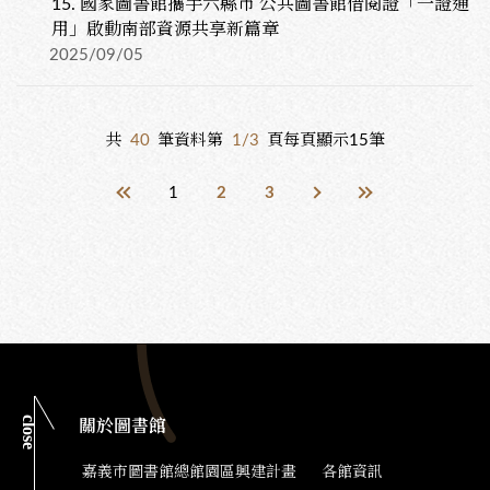
15.
國家圖書館攜手六縣市 公共圖書館借閱證「一證通
用」啟動南部資源共享新篇章
2025/09/05
共
40
筆資料第
1/3
頁每頁顯示15筆
1
2
3
close
關於圖書館
嘉義市圖書館總館園區興建計畫
各館資訊