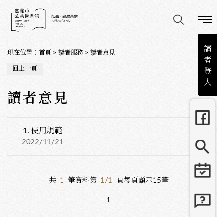
讀
現在位置
：
首頁
>
讀者服務
>
讀者意見
者
回上一頁
登
入
讀者意見
1.
使用規範
2022/11/21
共
1
筆資料第
1/1
頁每頁顯示15筆
1