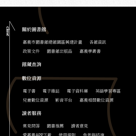
close
關於圖書館
嘉義市圖書館總館園區興建計畫
各館資訊
政策文件
圖書館出版品
嘉義學叢書
館藏查詢
數位資源
電子書
電子雜誌
電子資料庫
英語學習專區
兒童數位資源
影音平台
嘉義相關數位資源
讀者服務
常見問答
圖書推薦
讀者意見
愛嘉義APP下載
使用規則
參考與諮詢