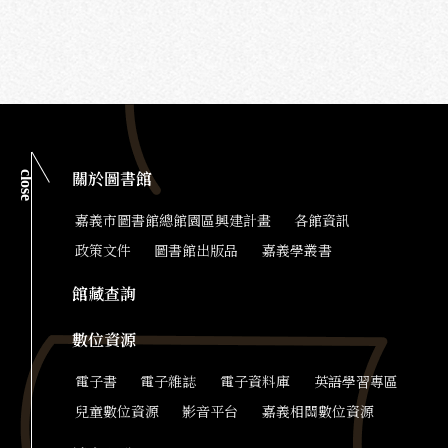
close
關於圖書館
嘉義市圖書館總館園區興建計畫
各館資訊
政策文件
圖書館出版品
嘉義學叢書
館藏查詢
數位資源
電子書
電子雜誌
電子資料庫
英語學習專區
兒童數位資源
影音平台
嘉義相關數位資源