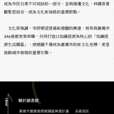
成為市民日常不可或缺的一部分，並與周邊文化、林鐵等景
觀緊密結合，成為文化新絲路的重要節點。
文化局強調，市府期望透過新總圖的興建，將其與嘉義市
346巷都更案串聯，共同打造以知識經濟為核心的「知識經
濟生活園區」，使總圖不僅成為嘉義市的新文化地標，更是
推動城市發展的重要引擎。
close
關於圖書館
嘉義市圖書館總館園區興建計畫
各館資訊