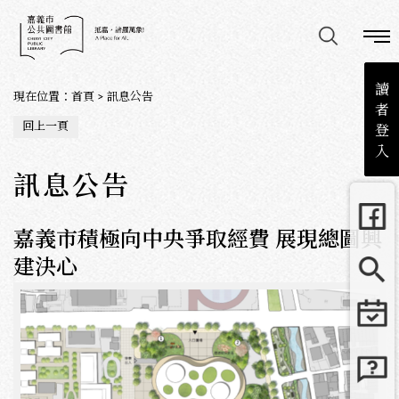
讀
現在位置
：
首頁
>
訊息公告
者
回上一頁
登
入
訊息公告
嘉義市積極向中央爭取經費 展現總圖興
建決心