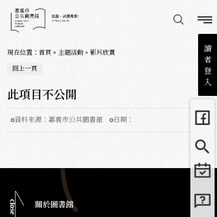
讀
現在位置
：
首頁
>
主題活動
>
影片欣賞
者
回上一頁
登
入
此項目不公開
資料來源：
嘉義市公共圖書館
日期：
close
關於圖書館