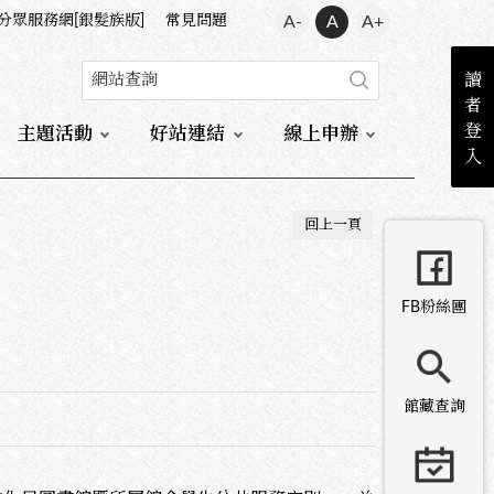
分眾服務網[銀髮族版]
常見問題
A-
A
A+
讀
者
登
主題活動
好站連結
線上申辦
入
回上一頁
FB粉絲團
館藏查詢