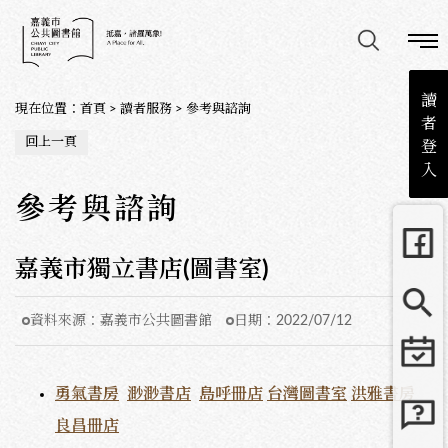
讀
現在位置
：
首頁
>
讀者服務
>
參考與諮詢
者
回上一頁
登
入
參考與諮詢
嘉義市獨立書店(圖書室)
資料來源：
嘉義市公共圖書館
日期：
2022/07/12
勇氣書房
渺渺書店
島呼冊店
台灣圖書室
洪雅書房
良昌冊店