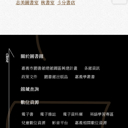
志美圖書室
秋書室
彡分書店
close
關於圖書館
嘉義市圖書館總館園區興建計畫
各館資訊
政策文件
圖書館出版品
嘉義學叢書
館藏查詢
數位資源
電子書
電子雜誌
電子資料庫
英語學習專區
兒童數位資源
影音平台
嘉義相關數位資源